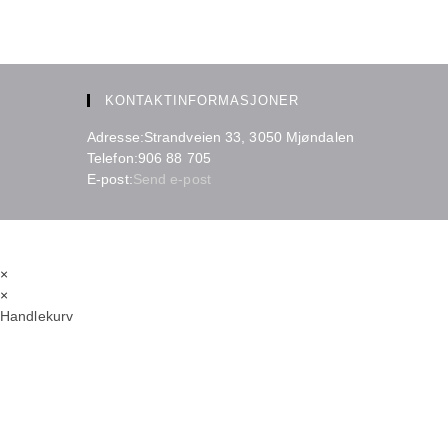
KONTAKTINFORMASJONER
Adresse:
Strandveien 33, 3050 Mjøndalen
Telefon:
906 88 705
Opens
E-post:
Send e-post
in
your
application
×
×
Handlekurv