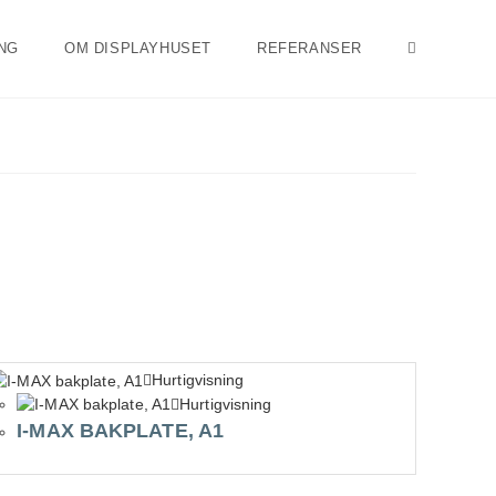
ING
OM DISPLAYHUSET
REFERANSER
TOGGLE
WEBSITE
SEARCH
Hurtigvisning
Hurtigvisning
I-MAX BAKPLATE, A1