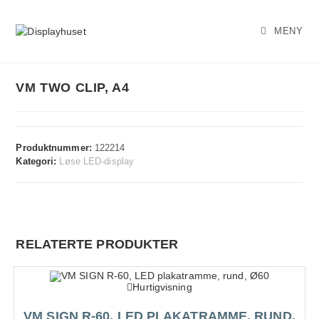
Skip
to
MENY
content
VM TWO CLIP, A4
Produktnummer:
122214
Kategori:
Løse LED-display
RELATERTE PRODUKTER
Hurtigvisning
VM SIGN R-60, LED PLAKATRAMME, RUND,