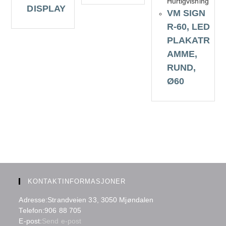
Hurtigvisning
DISPLAY
VM SIGN
R-60, LED
PLAKATR
AMME,
RUND,
Ø60
KONTAKTINFORMASJONER
Adresse:
Strandveien 33, 3050 Mjøndalen
Telefon:
906 88 705
Opens
E-post:
Send e-post