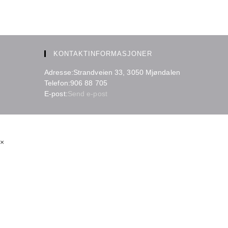
KONTAKTINFORMASJONER
Adresse:
Strandveien 33, 3050 Mjøndalen
Telefon:
906 88 705
Opens
E-post:
Send e-post
in
your
application
×