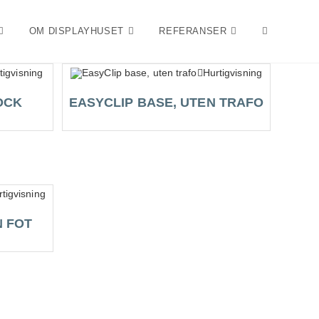
OM DISPLAYHUSET
REFERANSER
TOGGLE
tigvisning
Hurtigvisning
WEBSITE
OCK
EASYCLIP BASE, UTEN TRAFO
SEARCH
tigvisning
N FOT